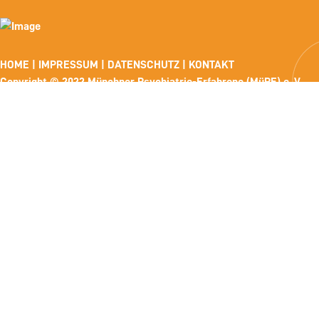
HOME
|
IMPRESSUM
|
DATENSCHUTZ
|
KONTAKT
Copyright © 2022 Münchner Psychiatrie-Erfahrene (MüPE) e. V..
Alle Rechte vorbehalten.