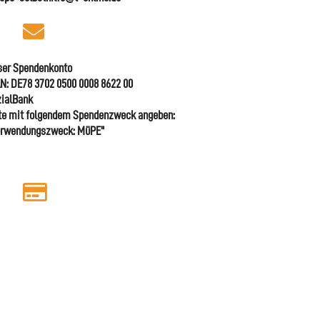
ser Spendenkonto
N: DE78 3702 0500 0008 8622 00
ialBank
te mit folgendem Spendenzweck angeben:
erwendungszweck: MüPE"