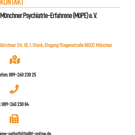
KONTAKT
Münchner Psychiatrie-Erfahrene (MüPE) e. V.
lkirchner Str. 10, 1. Stock, Eingang Fliegenstraße 80337 München
efon: 089-260 230 25
: 089-260 230 84
pe-selbsthilfe@t-online.de